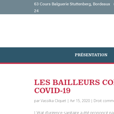
63 Cours Balguerie Stuttenberg, Bordeaux
24
PRÉSENTATION
LES BAILLEURS C
COVID-19
par
Vassilka Cliquet
|
Avr 15, 2020
|
Droit comme
L’état d’urgence sanitaire a été prononcé pa