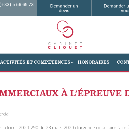
(+33) 5 56 69 73
Demander un
Demander u
devis
vou
ACTIVITÉS ET COMPÉTENCES
HONORAIRES
CON
OMMERCIAUX À L’ÉPREUVE 
rcial
r la loi n° 2020-290 du 23 mars 2020 d’urgence pour faire face 