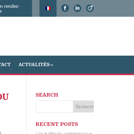
n rendez-
s
TACT
ACTUALITÉS
DU
SEARCH
RECENT POSTS
à
Les bailleurs commerciaux